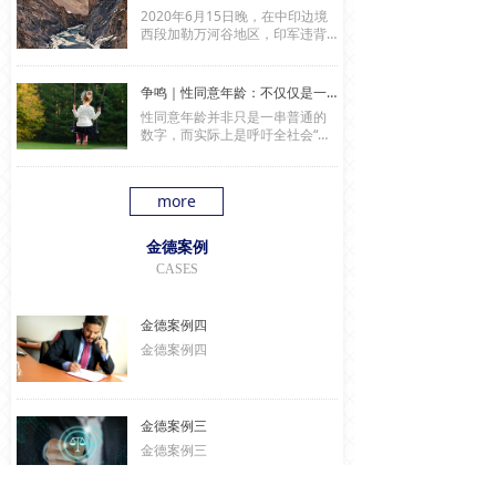
成人员伤亡。此事件发生后，也
2020年6月15日晚，在中印边境
引发了中印双方国民和国际社会
西段加勒万河谷地区，印军违背
对中印边境西段局势和中印边界
承诺，再次越过实控线非法活
西段争端的高度关注。本文试从
动，蓄意对中国军人发动挑衅攻
历史和法律角度对中印边界西段
击，引发双方激烈肢体冲突，造
争端进行考察，探索中印边界西
争鸣｜性同意年龄：不仅仅是一串数字
成人员伤亡。此事件发生后，也
段争端的历史脉络和法律争点。
性同意年龄并非只是一串普通的
引发了中印双方国民和国际社会
数字，而实际上是呼吁全社会“认
对中印边境西段局势和中印边界
真对待我们的孩子”。对性权利的
西段争端的高度关注。本文试从
保障问题，不仅是一个综合性的
历史和法律角度对中印边界西段
社会问题，而且需要全社会进行
争端进行考察，探索中印边界西
more
全方位的努力。
段争端的历史脉络和法律争点。
金德案例
CASES
金德案例四
金德案例四
金德案例三
金德案例三