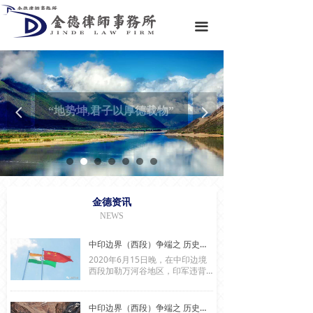
首页
끀
关于金德
专业领域
专业团队
“地势坤,君子以厚德载物”
넳
넲
金德资讯
金德文库
联系我们
金德资讯
NEWS
中印边界（西段）争端之 历史与法律考察（下）
2020年6月15日晚，在中印边境
西段加勒万河谷地区，印军违背
承诺，再次越过实控线非法活
动，蓄意对中国军人发动挑衅攻
击，引发双方激烈肢体冲突，造
中印边界（西段）争端之 历史与法律考察（上）