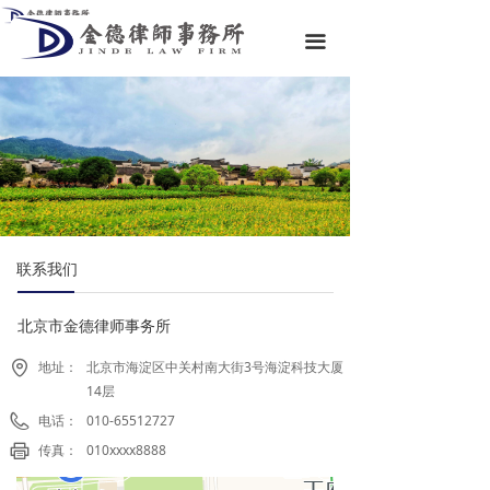
首页
끀
关于金德
专业领域
专业团队
金德资讯
金德文库
联系我们
联系我们
北京市金德律师事务所
地址：
北京市海淀区中关村南大街3号海淀科技大厦
14层
电话：
010-65512727
传真：
010xxxx8888