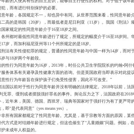
一年龄的人便具有性的自主意识，能够自主行使性的权利。对于低于该年
侵犯，而有进行特别保护的必要。
同意年龄，各国规定不一，却也异中有同。从世界范围来看，性同意年龄介
第二高的是韩国（20岁），而最低者是尼日利亚（11岁）。我国《刑法》
国家规定的性同意年龄介于16至18岁之间。
，各州都对最低性同意年龄进行了规定，所规定的幅度介于16至18岁间。华
17岁，而加利福尼亚州等11个州所规定的是18岁。
国刑法有关性侵犯罪的规定，普通的性同意年龄与中国一样为14岁，而对
6岁与18岁两个年龄段。
前的性行为同意年龄为16岁，2013年，时任公共卫生学院院长的约翰•阿
疗服务体系有关避孕及性健康方面的咨询。但是英国政府当即表示对此提议
同意性行为年龄旨在保护孩子们免受性侵害，因此不可改变。”
都法国以前对于性行为同意年龄并没有明确的法律规定。2018年以前，法
判无罪、缓刑或者摆脱强奸罪名的事件。舆论压力之下，法国政府在201
，近年来，美国、德国、西班牙、瑞典等国家对于强奸行为有了更严苛的规定，
即“是代表同意”（yes means yes）。
并非所有国家都规定了性同意年龄。尤其是，基于宗教等方面的原因，某
替代方式是对结婚年龄进行规定，但这也催生了“儿童婚姻”问题。例如，
保护未成年人权益的。