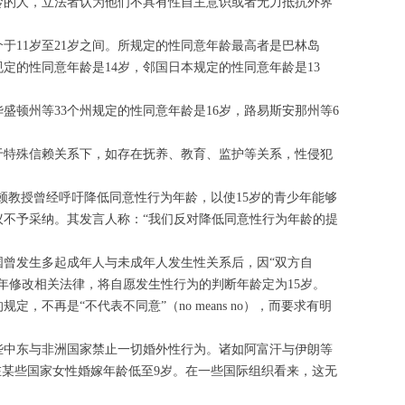
龄的人，立法者认为他们不具有性自主意识或者无力抵抗外界
于11岁至21岁之间。所规定的性同意年龄最高者是巴林岛
规定的性同意年龄是14岁，邻国日本规定的性同意年龄是13
盛顿州等33个州规定的性同意年龄是16岁，路易斯安那州等6
于特殊信赖关系下，如存在抚养、教育、监护等关系，性侵犯
什顿教授曾经呼吁降低同意性行为年龄，以使15岁的青少年能够
不予采纳。其发言人称：“我们反对降低同意性行为年龄的提
国曾发生多起成年人与未成年人发生性关系后，因“双方自
8年修改相关法律，将自愿发生性行为的判断年龄定为15岁。
不再是“不代表不同意”（no means no），而要求有明
些中东与非洲国家禁止一切婚外性行为。诸如阿富汗与伊朗等
在某些国家女性婚嫁年龄低至9岁。在一些国际组织看来，这无