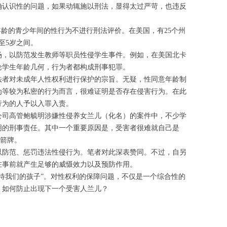
确认识性的问题，如果动辄施以刑法，显得太过严苛，也违反
年龄的青少年间的性行为不进行刑法评价。在美国，有25个州
至5岁之间。
场，以防范发生教师等职员性侵学生事件。例如，在美国北卡
论学生年龄几何，行为者都构成刑事犯罪。
法者对未成年人性权利进行保护的宗旨。无疑，性同意年龄制
为等较为私密的行为而言，很难证明是否存在侵害行为。在此
行为的人予以入罪入责。
公司高管鲍毓明涉嫌性侵养女兰儿（化名）的案件中，不少学
明的刑事责任。其中一个重要原因是，受害者很难就自己是
挡箭牌。
以防范、惩罚违法性侵行为。笔者对此深表赞同。不过，自另
在事前就产生足够的威慑效力以及预防作用。
待我们的孩子”。对性权利的保障问题，不仅是一个综合性的
：如何防止出现下一个受害人兰儿？