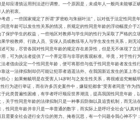
但是却应谨慎运用刑法进行调整。一个原因是，未成年人一般尚未能够正
年人的初衷。
种考虑，一些国家规定了所谓“罗密欧与朱丽叶法”，以对低于法定性同意
性同意年龄可以发生性关系的情况，所规定的性同意年龄的浮动幅度介于2
为了保护学生的权益，一些地区对教师与学生间的性行为采取了严格的立
如果学校教师、行政人员、安保人员或教练等人与学生发生性关系，则无
描述可知，尽管各国对性同意年龄的规定存在差异性，但是无不体现了立
作用，可为执法者提供了一个界定罪与非罪的客观标准。毕竟，对于性行
立法者借由设定一个性同意年龄，便可将那些与低于性同意年龄者发生性
单靠这一法律拟制却仍可能让犯罪者逍遥法外。在我国新近发生的某上市
种担心：如果鲍毓明是在受害人14岁时与之发生性关系，将很难追究鲍毓
生性行为进行举证，而在许多历史案件中，嫌疑犯都拿“受害者同意”作为
在于此类普遍性困难，有学者呼吁顺应世界潮流，提高我国性同意年龄，
之，关于性同意年龄的法律拟制只是一种事后防御以及追责机制，而无法
来，性同意年龄并非只是一串普通的数字，而实际上是呼吁全社会“认真对
而且需要全社会进行全方位的努力。掩卷沉思，有一个问题令我心神不宁