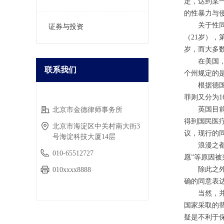
定，达到某
的性暴力与
关于性
证券与投资
（21岁），
岁，而大多数
在美国
联系我们
个州规定的是
根据德
罪则又分为1
英国目
北京市金德律师事务所
公司名称：
得到国民医
北京市海淀区中关村南大街3
议，现行的
号海淀科技大厦14层
浪漫之
010-65512727
愿”等原因被
除此之外
010xxxx8888
确的同意表达，
当然，
国家采取的
疑是不利于