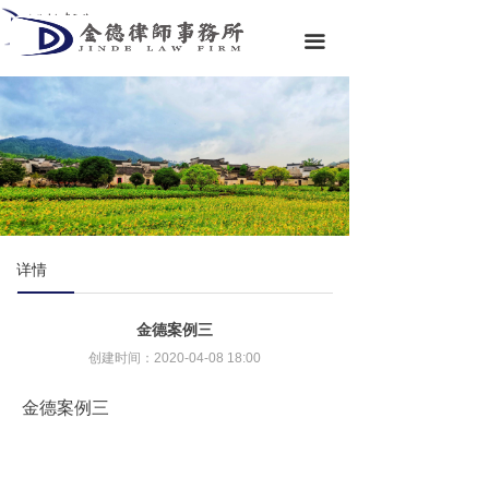
首页
끀
关于金德
专业领域
专业团队
金德资讯
金德文库
详情
联系我们
金德案例三
创建时间：
2020-04-08
18:00
金德案例三